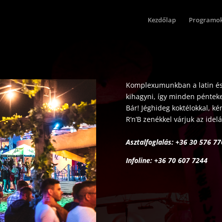
Kezdőlap
Programo
Komplexumunkban a latin és 
kihagyni, így minden péntek
Bár! Jéghideg koktélokkal, ké
R’n’B zenékkel várjuk az idel
Asztalfoglalás: +36 30 576
Infoline: +36 70 607 7244