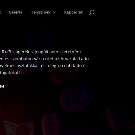
k
Galéria
Helyszínek
Kapcsolat
R’n’B slágerek rajongóit sem szeretnénk
en és szombaton várja őket az Amarula Latin
nyelmes asztalokkal, és a legforróbb latin és
átogatókat!
 7764