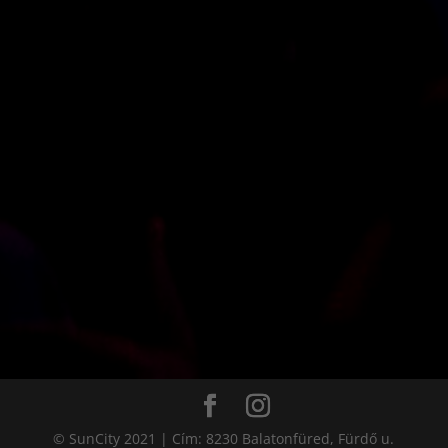
© SunCity 2021 | Cím: 8230 Balatonfüred, Fürdő u.