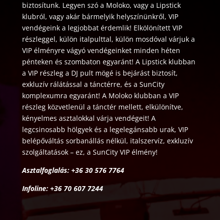
biztosítunk. Legyen szó a Moloko, vagy a Lipstick
klubról, vagy akár bármelyik helyszínünkről, VIP
vendégeink a legjobbat érdemlik! Elkölönített VIP
részleggel, külön italpulttal, külön mosdóval várjuk a
VIP élményre vágyó vendégeinket minden héten
pénteken és szombaton egyaránt! A Lipstick klubban
a VIP részleg a DJ pult mögé is bejárást biztosít,
exkluzív rálátással a tánctérre, és a SunCity
komplexumra egyaránt! A Moloko klubban a VIP
részleg közvetlenül a tánctér mellett, elkülönítve,
kényelmes asztalokkal várja vendégeit! A
legcsinosabb hölgyek és a legelegánsabb urak, VIP
belépőváltás sorbanállás nélkül, italszervíz, exkluzív
szolgáltatások – ez, a SunCity VIP élmény!
Asztalfoglalás: +36 30 576 7764
Infoline: +36 70 607 7244