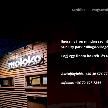
Kezdőlap
Programo
Egész nyáron minden szomba
SunCity park csillogó-villog
Fogj egy finom koktélt, és t
Asztalfoglalás: +36 30 576
Infoline: +36 70 607 7244