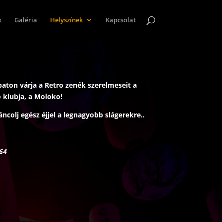
k
Galéria
Helyszínek
Kapcsolat
ton várja a Retro zenék szerelmeseit a
ó klubja, a Moloko!
áncolj egész éjjel a legnagyobb slágerekre..
 7764